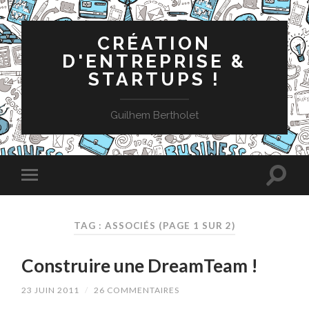
CRÉATION
D'ENTREPRISE &
STARTUPS !
Guilhem Bertholet
TAG : ASSOCIÉS
(PAGE 1 SUR 2)
Construire une DreamTeam !
23 JUIN 2011
/
26 COMMENTAIRES