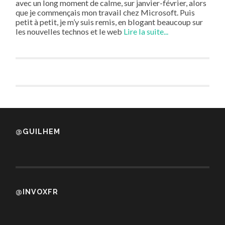
avec un long moment de calme, sur janvier-février, alors
que je commençais mon travail chez Microsoft. Puis
petit à petit, je m’y suis remis, en blogant beaucoup sur
les nouvelles technos et le web
Lire la suite...
@GUILHEM
@INVOXFR