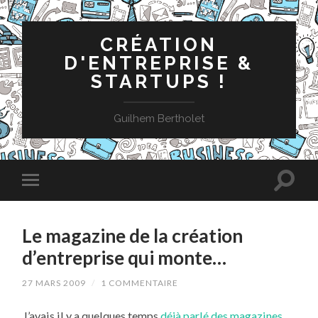
CRÉATION
D'ENTREPRISE &
STARTUPS !
Guilhem Bertholet
Le magazine de la création
d’entreprise qui monte…
27 MARS 2009
/
1 COMMENTAIRE
J’avais il y a quelques temps
déjà parlé des magazines