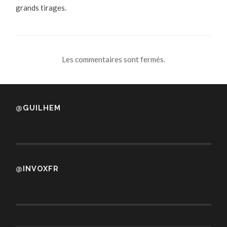
grands tirages.
Les commentaires sont fermés.
@GUILHEM
@INVOXFR