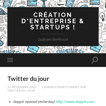
CRÉATION
D'ENTREPRISE &
STARTUPS !
Guilhem Bertholet
Twitter du jour
12 DÉCEMBRE 2007
/
COMMENTAIRES FERMÉS
SUR
TWITTER DU JOUR
dopplr opened yesterday!
http://www.dopplr.com