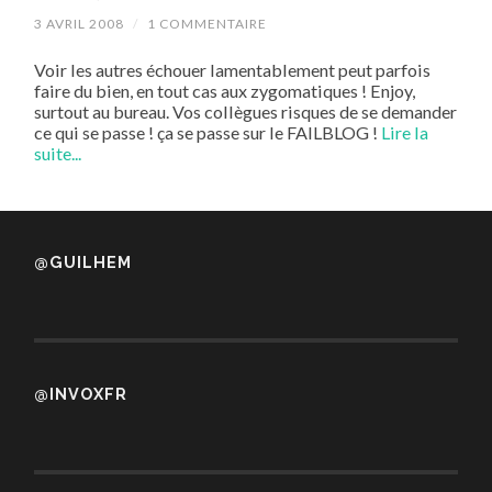
3 AVRIL 2008
/
1 COMMENTAIRE
Voir les autres échouer lamentablement peut parfois
faire du bien, en tout cas aux zygomatiques ! Enjoy,
surtout au bureau. Vos collègues risques de se demander
ce qui se passe ! ça se passe sur le FAILBLOG !
Lire la
suite...
@GUILHEM
@INVOXFR